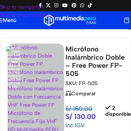
Skip to navigation
Skip to main content
Menú
crófono Inalámbrico Doble – Free Power FP-505
Micrófono
Inalámbrico Doble
– Free Power FP-
505
SKU:
FP-505
Comparar
S/
150.00
2
disponible
S/
130.00
Inc IGV