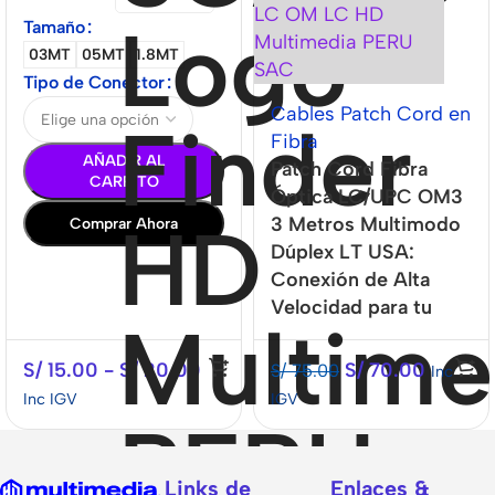
Tamaño
03MT
05MT
1.8MT
Tipo de Conector
Cables Patch Cord en
Fibra
AÑADIR AL
Patch Cord Fibra
CARRITO
Óptica LC/UPC OM3
3 Metros Multimodo
Comprar Ahora
Dúplex LT USA:
Conexión de Alta
Velocidad para tu
Red
S/
15.00
-
S/
20.00
S/
70.00
S/
75.00
Inc
Inc IGV
IGV
Links de
Enlaces &