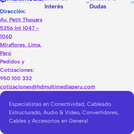
Interés
Dudas
Dirección:
Av. Petit Thouars
5356 Int 1047 -
1060
Miraflores, Lima,
Perú
Pedidos y
Cotizaciones:
950 100 332
cotizaciones@hdmultimediaperu.com
Especialistas en Conectividad, Cableado
Estructurado, Audio & Video, Convertidores,
Cables y Accesorios en General