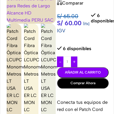
Comparar
S/
65.00
6
disponible
S/
60.00
Inc
IGV
6 disponibles
-
+
AÑADIR AL CARRITO
Comprar Ahora
Conecta tus equipos de
red con el Patch Cord