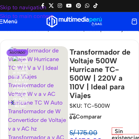
Skip to navigation
Skip to main content
Menú
ricane TC-500W | 220V a 110V | Ideal para Viajes
Transformador de
AGOTADO
Voltaje 500W
Hurricane TC-
500W | 220V a
110V | Ideal para
Viajes
SKU:
TC-500W
Comparar
Sin
S/
175.00
existencia