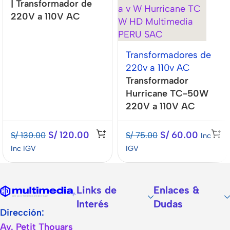
| Transformador de
220V a 110V AC
Transformadores de
220v a 110v AC
Transformador
Hurricane TC-50W
220V a 110V AC
S/
120.00
S/
60.00
S/
130.00
S/
75.00
Inc
Inc IGV
IGV
Links de
Enlaces &
Interés
Dudas
Dirección:
Av. Petit Thouars