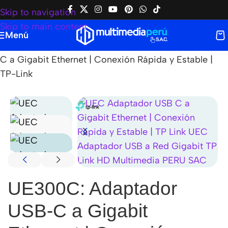
Skip to navigation
Skip to main content
Menú
Home
|
Tienda
|
TP-LINK
|
UE300C: Adaptador USB-
C a Gigabit Ethernet | Conexión Rápida y Estable |
TP-Link
UE300C: Adaptador
USB-C a Gigabit