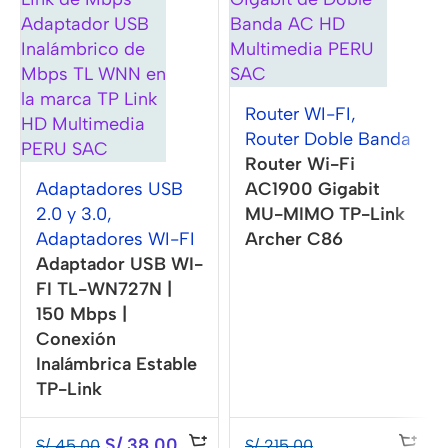
Router WI-FI
,
Router Doble Banda
Router Wi-Fi
Adaptadores USB
AC1900 Gigabit
2.0 y 3.0
,
MU-MIMO TP-Link
Adaptadores WI-FI
Archer C86
Adaptador USB WI-
FI TL-WN727N |
150 Mbps |
Conexión
Inalámbrica Estable
TP-Link
S/
38.00
S/
45.00
S/
215.00