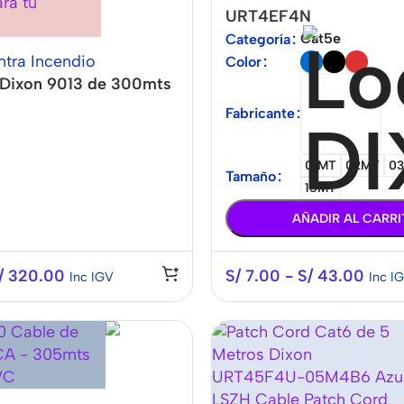
URT4EF4N
Cat5e
Categoría
tra Incendio
Color
 Dixon 9013 de 300mts
Fabricante
01MT
02MT
0
Tamaño
15MT
AÑADIR AL CARR
/
320.00
S/
7.00
-
S/
43.00
Inc IGV
Inc I