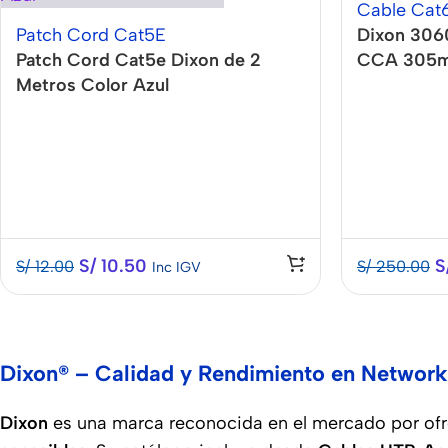
Cable Cat
Patch Cord Cat5E
Dixon 306
Patch Cord Cat5e Dixon de 2
CCA 305m
Metros Color Azul
S/
10.50
S
S/
12.00
S/
250.00
Inc IGV
Dixon® – Calidad y Rendimiento en Network
Dixon
es una marca reconocida en el mercado por of