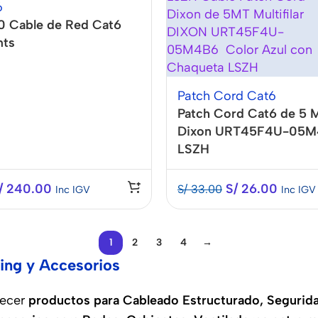
6
0 Cable de Red Cat6
ts
Patch Cord Cat6
Patch Cord Cat6 de 5 
Dixon URT45F4U-05M
LSZH
/
240.00
S/
26.00
S/
33.00
Inc IGV
Inc IGV
1
2
3
4
→
ing y Accesorios
recer
productos para Cableado Estructurado, Seguridad