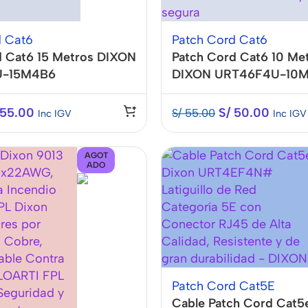
d Cat6
Patch Cord Cat6
d Cat6 15 Metros DIXON
Patch Cord Cat6 10 Me
U-15M4B6
DIXON URT46F4U-10
55.00
S/
50.00
S/
55.00
Inc IGV
Inc IGV
AGOT
ADO
Patch Cord Cat5E
Cable Patch Cord Cat5