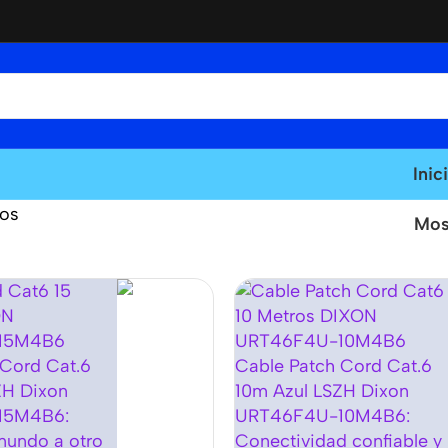
Inic
dos
Mos