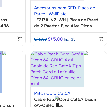
Accesorios para RED
,
Placa de
Pared- WallPlate
tros
JE317A-V2-WH | Placa de Pared
M4B6
de 2 Puertos Ejecutiva Dixon
S/
5.00
S/
6.00
Inc IGV
Patch Cord Cat6A
Cable Patch Cord Cat6A Dixon
e Dixon
6A-CBHC Azul