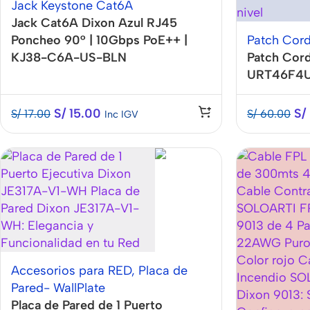
Jack Keystone Cat6A
Jack Cat6A Dixon Azul RJ45
Poncheo 90° | 10Gbps PoE++ |
Patch Cor
KJ38-C6A-US-BLN
Patch Cor
URT46F4
S/
15.00
S/
S/
17.00
S/
60.00
Inc IGV
Accesorios
Accesorios para RED
,
Placa de
Para
Los Mejores
Pared- WallPlate
Celular
Accesorios
Placa de Pared de 1 Puerto