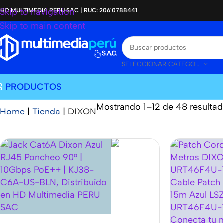
Skip to navigation
HD MULTIMEDIA PERU SAC | RUC: 20610788441
Skip to main content
SELECCIONAR CATEGORÍA
PRODUCTOS
Mostrando 1–12 de 48 resulta
Home
|
Tienda
|
DIXON