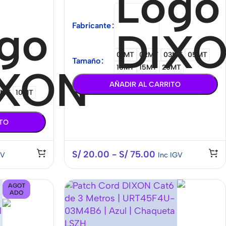
Fabricante
01MT
02MT
03MT
05MT
Tamaño
10MT
15MT
20MT
AÑADIR AL CARRITO
3MT
10MT
ITO
S/
20.00
-
S/
75.00
GV
Inc IGV
AGOT
ADO