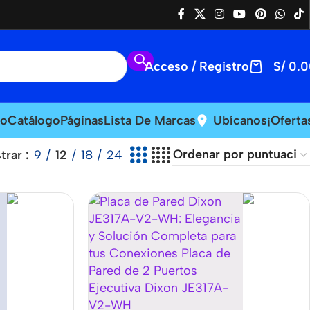
Acceso / Registro
S/
0.0
io
Catálogo
Páginas
Lista De Marcas
Ubícanos
¡Oferta
trar
9
12
18
24