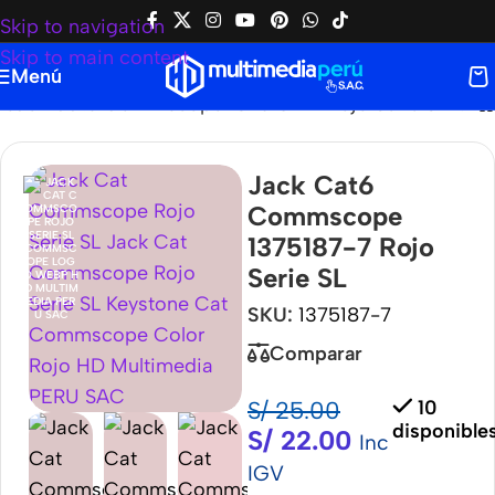
Skip to navigation
Skip to main content
Menú
Jack Cat6 Commscope 1375187-7 Rojo Serie SL
Jack Cat6
Commscope
1375187-7 Rojo
Serie SL
SKU:
1375187-7
Comparar
S/
25.00
10
disponible
S/
22.00
Inc
IGV