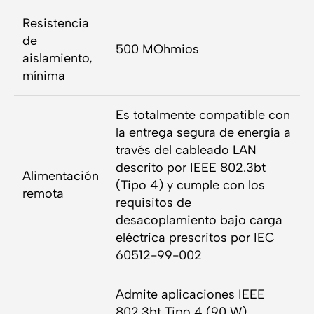
Resistencia
de
500 MOhmios
aislamiento,
mínima
Es totalmente compatible con
la entrega segura de energía a
través del cableado LAN
descrito por IEEE 802.3bt
Alimentación
(Tipo 4) y cumple con los
remota
requisitos de
desacoplamiento bajo carga
eléctrica prescritos por IEC
60512-99-002
Admite aplicaciones IEEE
802.3bt Tipo 4 (90 W)