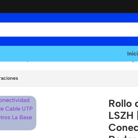
Inic
5m LSZH | LT USA LT-510: Conectividad Confiable pa
raciones
Rollo
LSZH 
Conec