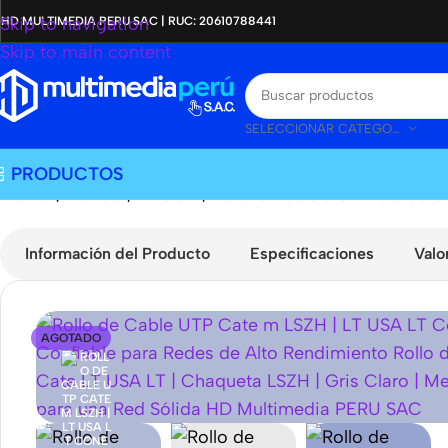
Skip to navigation
HD MULTIMEDIA PERU SAC | RUC: 20610788441
Skip to main content
SELECCIONAR CATEGORÍA
PRODUCTOS
Home
|
Tienda
|
LT USA
|
Rollo de Cable UTP Cat5e 30
Información del Producto
Especificaciones
Valo
AGOTADO