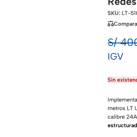
Redes
SKU:
LT-51
Compara
S/
400
IGV
Sin existen
Implementa
metros LT U
calibre 2
estructurad