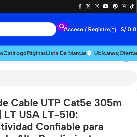
Acceso / Registro
S/
0.0
io
Catálogo
Páginas
Lista De Marcas
Ubícanos
¡Oferta
ra Redes de Alto Rendimiento
 de Cable UTP Cat5e 305m
| LT USA LT-510:
tividad Confiable para