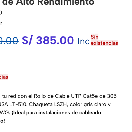
 de Alto Rendimiento
0
r
S/
385.00
Sin
.00
Inc
existencias
cias
 tu red con el Rollo de Cable UTP Cat5e de 305
SA LT-510. Chaqueta LSZH, color gris claro y
4AWG
. ¡Ideal para instalaciones de cableado
o!