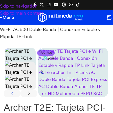
Skip to navigation
Skip to main content
Menú
Home
|
Tienda
|
TP-LINK
|
Archer T2E: Tarjeta PCI-e
Wi-Fi AC600 Doble Banda | Conexión Estable y
Rápida TP-Link
AGOTADO
Archer T2E: Tarjeta PCI-