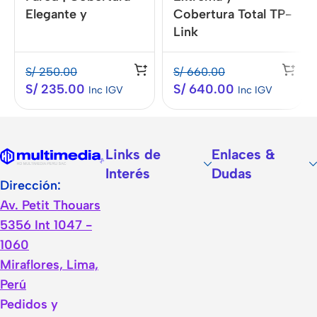
Elegante y
Cobertura Total TP-
Profesional | TP-
Link
Link
S/
250.00
S/
660.00
S/
235.00
S/
640.00
Inc IGV
Inc IGV
Links de
Enlaces &
Interés
Dudas
Dirección:
Av. Petit Thouars
5356 Int 1047 -
1060
Miraflores, Lima,
Perú
Pedidos y